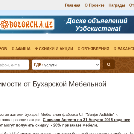
Главная
О Проекте
Награды
О
РОВ
АФИША
СКИДКИ И АКЦИИ
ОБЪЯВЛЕНИЯ
ВАКАНС
ГДЕ:
имости от Бухарской Мебельной
рогие жители Бухары! Мебельная фабрика СП "Sanjar Asliddin" к
стана» проводит акцию.
С начала Августа по 31 Августа 2016 года все
ет могут получить скидку - 20% призаказе мебели.
 Asliddin" может изготовить под заказ большой ассортимент мебели. Ту