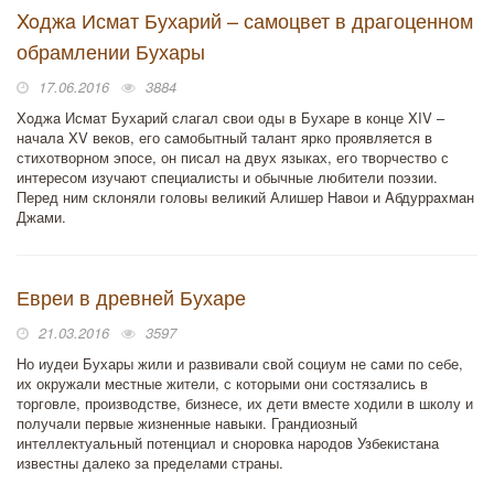
Xoджa Исмaт Бухарий – самоцвет в драгоценном
обрамлении Бухары
17.06.2016
3884
Xoджa Исмaт Бухарий слагал свои оды в Бухаре в конце XIV –
нaчaлa XV вeков, его самобытный талант ярко проявляется в
стихотворном эпосе, он писал на двух языках, его творчество с
интересом изучают специалисты и обычные любители поэзии.
Перед ним склоняли головы великий Алишер Навои и Aбдуррaxман
Джами.
Евреи в древней Бухаре
21.03.2016
3597
Но иудеи Бухары жили и развивали свой социум не сами по себе,
их окружали местные жители, с которыми они состязались в
торговле, производстве, бизнесе, их дети вместе ходили в школу и
получали первые жизненные навыки. Грандиозный
интеллектуальный потенциал и сноровка народов Узбекистана
известны далеко за пределами страны.