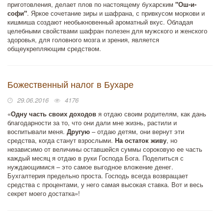
приготовления, делает плов по настоящему бухарским
"Ош-и-
софи"
. Яркое сочетание зиры и шафрана, с привкусом моркови и
кишмиша создают необыкновенный ароматный вкус. Обладая
целебными свойствами шафран полезен для мужского и женского
здоровья, для головного мозга и зрения, является
общеукрепляющим средством.
Божественный налог в Бухаре
29.06.2016
4176
«
Одну часть своих доходов
я отдаю своим родителям, как дань
благодарности за то, что они дали мне жизнь, растили и
воспитывали меня.
Другую
– отдаю детям, они вернут эти
средства, когда станут взрослыми.
На остаток живу
, но
независимо от величины оставшейся суммы сороковую ее часть
каждый месяц я отдаю в руки Господа Бога. Поделиться с
нуждающимися – это самое выгодное вложение денег.
Бухгалтерия предельно проста. Господь всегда возвращает
средства с процентами, у него самая высокая ставка. Вот и весь
секрет моего достатка»!